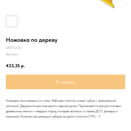
Ножовка по дереву
SANTOOL
Артикул:
433,35
р.
В корзину
Ножовка изготовлена из стали. Рабочее полотно имеет зубья с трехгранной
заточкой. Двухкомпонентная желто-черная ручка. Применяется для распиловки
древесины мягких и твердых пород поперек волокон, а также ДСП, фанеры и
ламината. Количество режущих зубцов на дюйм полотна (TPI) - 7.