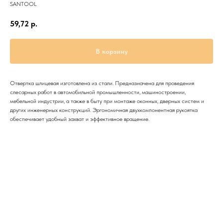
SANTOOL
59,72
р.
В корзину
Отвертка шлицевая изготовлена из стали. Предназначена для проведения
слесарных работ в автомобильной промышленности, машиностроении,
мебельной индустрии, а также в быту при монтаже оконных, дверных систем и
других инженерных конструкций. Эргономичная двухкомпонентная рукоятка
обеспечивает удобный захват и эффективное вращение.