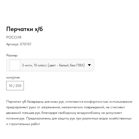
Перчатки х/б
РОССИЯ
Артикул:
070101
Размер
3 нити, 10 класс (цвет - белый, без ПВХ)
мин/упак
10 / 250
Перчатки х/б безвредны для кожи рук, отличаются комфортностью использования:
предохраняют руки от загрязнения, механических повреждений, не стесняют
движений пальцев рук, благодаря свободному воздухообмену не допускают
потения рук. Предназначены для защиты рук при различных видах хозяйственных
и строительных работ.