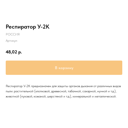
Респиратор У-2К
РОССИЯ
Артикул:
48,02
р.
В корзину
Респиратор У-2К предназначен для защиты органов дыхания от различных видов
пыли: растительной (хлопковой, древесной, табачной, сахарной, мучной и т.д.),
животной (пуховой, кожаной, шерстяной и т.д.), минеральной и металлической.