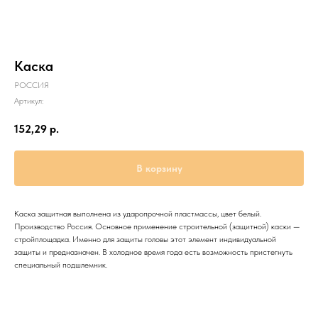
Каска
РОССИЯ
Артикул:
152,29
р.
В корзину
Каска защитная выполнена из ударопрочной пластмассы, цвет белый.
Производство Россия. Основное применение строительной (защитной) каски —
стройплощадка. Именно для защиты головы этот элемент индивидуальной
защиты и предназначен. В холодное время года есть возможность пристегнуть
специальный подшлемник.